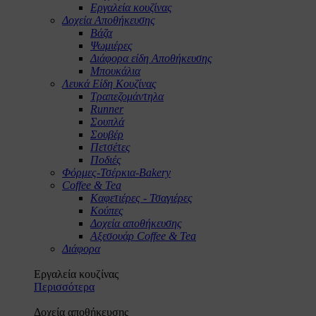
Εργαλεία κουζίνας
Δοχεία Αποθήκευσης
Βάζα
Ψωμιέρες
Διάφορα είδη Αποθήκευσης
Μπουκάλια
Λευκά Είδη Κουζίνας
Τραπεζομάντηλα
Runner
Σουπλά
Σουβέρ
Πετσέτες
Ποδιές
Φόρμες-Τσέρκια-Bakery
Coffee & Tea
Καφετιέρες - Τσαγιέρες
Κούπες
Δοχεία αποθήκευσης
Αξεσουάρ Coffee & Tea
Διάφορα
Εργαλεία κουζίνας
Περισσότερα
Δοχεία αποθήκευσης