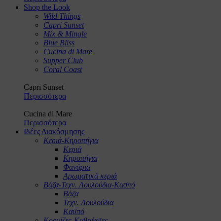
Shop the Look
Wild Things
Capri Sunset
Mix & Mingle
Blue Bliss
Cucina di Mare
Supper Club
Coral Coast
Capri Sunset
Περισσότερα
Cucina di Mare
Περισσότερα
Ιδέες Διακόσμησης
Κεριά-Κηροπήγια
Κεριά
Κηροπήγια
Φανάρια
Αρωματικά κεριά
Βάζα-Τεχν. Λουλούδια-Κασπό
Βάζα
Τεχν. Λουλούδια
Κασπό
Κορνίζες-Καθρέφτες