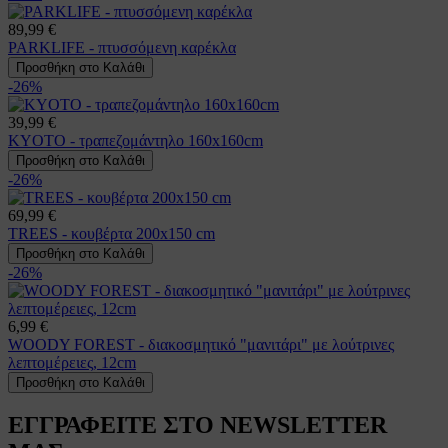
89,99 €
PARKLIFE - πτυσσόμενη καρέκλα
Προσθήκη στο Καλάθι
-26%
39,99 €
KYOTO - τραπεζομάντηλο 160x160cm
Προσθήκη στο Καλάθι
-26%
69,99 €
TREES - κουβέρτα 200x150 cm
Προσθήκη στο Καλάθι
-26%
6,99 €
WOODY FOREST - διακοσμητικό "μανιτάρι" με λούτρινες
λεπτομέρειες, 12cm
Προσθήκη στο Καλάθι
ΕΓΓΡΑΦΕΙΤΕ ΣΤΟ NEWSLETTER