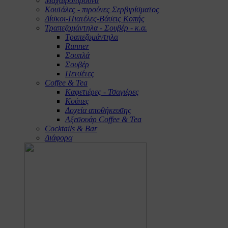
Μαχαιροπίρουνα
Κουτάλες - πιρούνες Σερβιρίσματος
Δίσκοι-Πιατέλες-Βάσεις Κοπής
Τραπεζομάντηλα - Σουβέρ - κ.α.
Τραπεζομάντηλα
Runner
Σουπλά
Σουβέρ
Πετσέτες
Coffee & Tea
Καφετιέρες - Τσαγιέρες
Κούπες
Δοχεία αποθήκευσης
Αξεσουάρ Coffee & Tea
Cocktails & Bar
Διάφορα