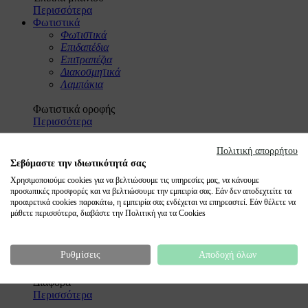
Περισσότερα
Φωτιστικά
Φωτιστικά
Επιδαπέδια
Επιτραπέζια
Διακοσμητικά
Λαμπάκια
Φωτιστικά οροφής
Περισσότερα
Λαμπάκια
Πολιτική απορρήτου
Περισσότερα
Σεβόμαστε την ιδιωτικότητά σας
Accessories
Χρησιμοποιούμε cookies για να βελτιώσουμε τις υπηρεσίες μας, να κάνουμε
Για τα Παιδιά
προσωπικές προσφορές και να βελτιώσουμε την εμπειρία σας. Εάν δεν αποδεχτείτε τα
Θερμοφόρες
προαιρετικά cookies παρακάτω, η εμπειρία σας ενδέχεται να επηρεαστεί. Εάν θέλετε να
Τσάντες-Νεσεσέρ
μάθετε περισσότερα, διαβάστε την Πολιτική για τα Cookies
Ομπρέλες
Florinda - Wellness
Διάφορα
Ρυθμίσεις
Αποδοχή όλων
Αρωματικά Χώρου
Διάφορα
Περισσότερα