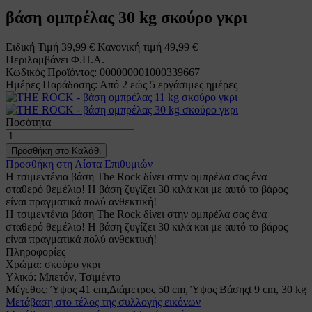
βάση ομπρέλας 30 kg σκούρο γκρι
Ειδική Τιμή
39,99 €
Κανονική τιμή
49,99 €
Περιλαμβάνει Φ.Π.Α.
Κωδικός Προϊόντος: 000000001000339667
Ημέρες Παράδοσης: Από 2 εώς 5 εργάσιμες ημέρες
Ποσότητα
Προσθήκη στο Καλάθι
Προσθήκη στη Λίστα Επιθυμιών
Η τσιμεντένια βάση The Rock δίνει στην ομπρέλα σας ένα
σταθερό θεμέλιο! Η βάση ζυγίζει 30 κιλά και με αυτό το βάρος
είναι πραγματικά πολύ ανθεκτική!
Η τσιμεντένια βάση The Rock δίνει στην ομπρέλα σας ένα
σταθερό θεμέλιο! Η βάση ζυγίζει 30 κιλά και με αυτό το βάρος
είναι πραγματικά πολύ ανθεκτική!
Πληροφορίες
Χρώμα:
σκούρο γκρι
Υλικό:
Μπετόν, Τσιμέντο
Μέγεθος:
Ύψος 41 cm,Διάμετρος 50 cm, Ύψος Βάσηςt 9 cm, 30 kg
Μετάβαση στο τέλος της συλλογής εικόνων