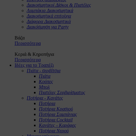
Διακοσμητικοί Δίσκοι & Πιατέλες
Λαμπάκια Διακοσμητικά
Διακοσμητικά επιτοίχια
Διάφορα Διακοσμητικά
Διακόσμηση για Party
Βάζα
Περισσότερα
Κεριά & Κηροπήγια
Περισσότερα
Ιδέες για το Τραπέζι
Πιάτα - σερβίτσια
Πιάτα
Κούπες
Μπολ
Πιατέλες Σερβιρίσματος
Ποτήρια - Κανάτες
Ποτήρια
Ποτήρια Κρασιού
Ποτήρια Σαμπάνιας
Ποτήρια Cocktail
Κανάτες - Καράφες
Ποτήρια Νερού