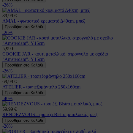
-26%
89,99 €
AMAL - φωτιστικό κρεμαστό Δ40cm, μπεζ
Προσθήκη στο Καλάθι
-26%
5,99 €
COOKIE JAR - κουτί μεταλλικό, στρογγυλό με σχέδιο
"Amsterdam", Υ15cm
Προσθήκη στο Καλάθι
-26%
69,99 €
ATELIER - τραπεζομάντηλο 250x160cm
Προσθήκη στο Καλάθι
-40%
59,99 €
RENDEZVOUS - τραπέζι Bistro μεταλλικό, μπεζ
Προσθήκη στο Καλάθι
-20%