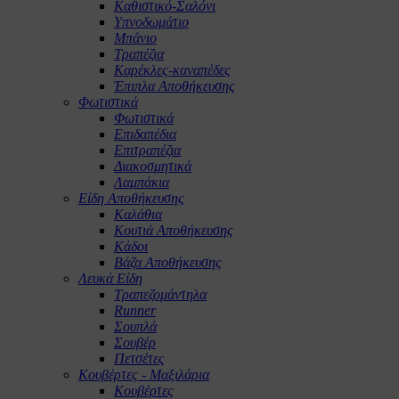
Καθιστικό-Σαλόνι
Υπνοδωμάτιο
Μπάνιο
Τραπέζια
Καρέκλες-καναπέδες
Έπιπλα Αποθήκευσης
Φωτιστικά
Φωτιστικά
Επιδαπέδια
Επιτραπέζια
Διακοσμητικά
Λαμπάκια
Είδη Αποθήκευσης
Καλάθια
Κουτιά Αποθήκευσης
Κάδοι
Βάζα Αποθήκευσης
Λευκά Είδη
Τραπεζομάντηλα
Runner
Σουπλά
Σουβέρ
Πετσέτες
Κουβέρτες - Μαξιλάρια
Κουβέρτες