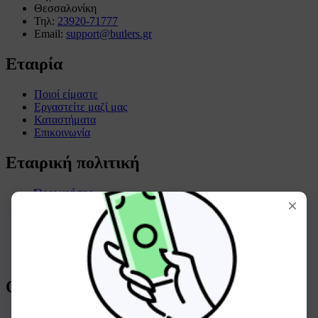
Θεσσαλονίκη
Τηλ:
23920-71777
Email:
support@butlers.gr
Εταιρία
Ποιοί είμαστε
Εργαστείτε μαζί μας
Καταστήματα
Επικοινωνία
Εταιρική πολιτική
Όροι χρήσης
Όροι συναλλαγών
Πολιτική απορρήτου
Πολιτική επιστροφών
Πολιτική cookies
Όροι χρήσης GIFTCARD
Οδηγός αγορών
Τρόποι πληρωμής