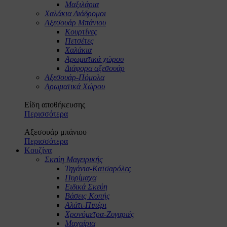
Μαξιλάρια
Χαλάκια Διάδρομοι
Αξεσουάρ Μπάνιου
Κουρτίνες
Πετσέτες
Χαλάκια
Αρωματικά χώρου
Διάφορα αξεσουάρ
Αξεσουάρ-Πόμολα
Αρωματικά Χώρου
Είδη αποθήκευσης
Περισσότερα
Αξεσουάρ μπάνιου
Περισσότερα
Κουζίνα
Σκεύη Μαγειρικής
Τηγάνια-Κατσαρόλες
Πυρίμαχα
Ειδικά Σκεύη
Βάσεις Κοπής
Αλάτι-Πιπέρι
Χρονόμετρα-Ζυγαριές
Μαχαίρια