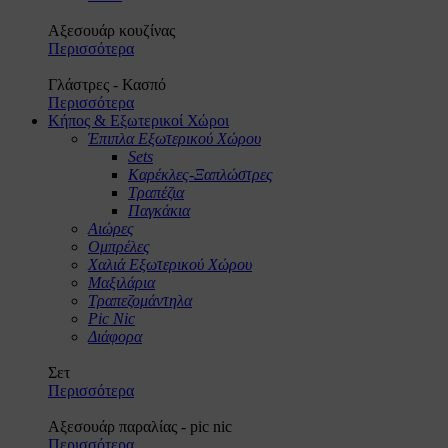
Αξεσουάρ κουζίνας
Περισσότερα
Γλάστρες - Κασπό
Περισσότερα
Κήπος & Εξωτερικοί Χώροι
Έπιπλα Εξωτερικού Χώρου
Sets
Καρέκλες-Ξαπλώστρες
Τραπέζια
Παγκάκια
Αιώρες
Ομπρέλες
Χαλιά Εξωτερικού Χώρου
Μαξιλάρια
Τραπεζομάντηλα
Pic Nic
Διάφορα
Σετ
Περισσότερα
Αξεσουάρ παραλίας - pic nic
Περισσότερα