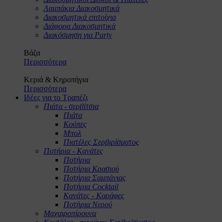
Λαμπάκια Διακοσμητικά
Διακοσμητικά επιτοίχια
Διάφορα Διακοσμητικά
Διακόσμηση για Party
Βάζα
Περισσότερα
Κεριά & Κηροπήγια
Περισσότερα
Ιδέες για το Τραπέζι
Πιάτα - σερβίτσια
Πιάτα
Κούπες
Μπολ
Πιατέλες Σερβιρίσματος
Ποτήρια - Κανάτες
Ποτήρια
Ποτήρια Κρασιού
Ποτήρια Σαμπάνιας
Ποτήρια Cocktail
Κανάτες - Καράφες
Ποτήρια Νερού
Μαχαιροπίρουνα