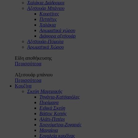
Χαλάκια Διάδρομοι
Αξεσουάρ Μπάνιου
Κουρτίνες
Πετσέτες
Χαλάκια
Αρωματικά χώρου
Διάφορα αξεσουάρ
Αξεσουάρ-Πόμολα
Αρωματικά Χώρου
Είδη αποθήκευσης
Περισσότερα
Αξεσουάρ μπάνιου
Περισσότερα
Κουζίνα
Σκεύη Μαγειρικής
Τηγάνια-Κατσαρόλες
Πυρίμαχα
Ειδικά Σκεύη
Βάσεις Κοπής
Αλάτι-Πιπέρι
Χρονόμετρα-Ζυγαριές
Μαχαίρια
Εργαλεία κουζίνας