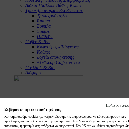
Κουτάλες - πιρούνες Σερβιρίσματος
Δίσκοι-Πιατέλες-Βάσεις Κοπής
Τραπεζομάντηλα - Σουβέρ - κ.α.
Τραπεζομάντηλα
Runner
Σουπλά
Σουβέρ
Πετσέτες
Coffee & Tea
Καφετιέρες - Τσαγιέρες
Κούπες
Δοχεία αποθήκευσης
Αξεσουάρ Coffee & Tea
Cocktails & Bar
Διάφορα
Πολιτική απο
Σεβόμαστε την ιδιωτικότητά σας
Χρησιμοποιούμε cookies για να βελτιώσουμε τις υπηρεσίες μας, να κάνουμε προσωπικές
προσφορές και να βελτιώσουμε την εμπειρία σας. Εάν δεν αποδεχτείτε τα προαιρετικά coo
παρακάτω, η εμπειρία σας ενδέχεται να επηρεαστεί. Εάν θέλετε να μάθετε περισσότερα, δι