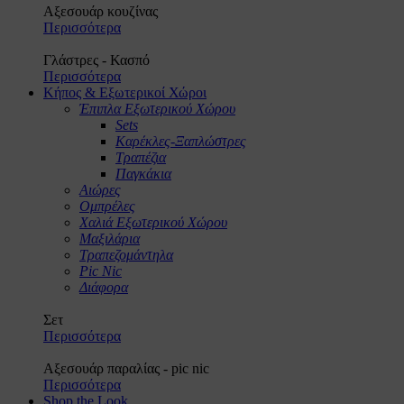
Αξεσουάρ κουζίνας
Περισσότερα
Γλάστρες - Κασπό
Περισσότερα
Κήπος & Εξωτερικοί Χώροι
Έπιπλα Εξωτερικού Χώρου
Sets
Καρέκλες-Ξαπλώστρες
Τραπέζια
Παγκάκια
Αιώρες
Ομπρέλες
Χαλιά Εξωτερικού Χώρου
Μαξιλάρια
Τραπεζομάντηλα
Pic Nic
Διάφορα
Σετ
Περισσότερα
Αξεσουάρ παραλίας - pic nic
Περισσότερα
Shop the Look