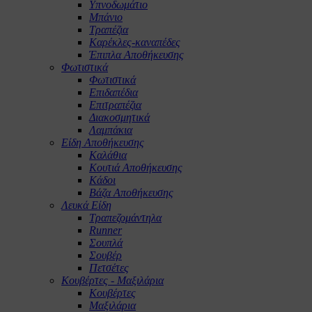
Υπνοδωμάτιο
Μπάνιο
Τραπέζια
Καρέκλες-καναπέδες
Έπιπλα Αποθήκευσης
Φωτιστικά
Φωτιστικά
Επιδαπέδια
Επιτραπέζια
Διακοσμητικά
Λαμπάκια
Είδη Αποθήκευσης
Καλάθια
Κουτιά Αποθήκευσης
Κάδοι
Βάζα Αποθήκευσης
Λευκά Είδη
Τραπεζομάντηλα
Runner
Σουπλά
Σουβέρ
Πετσέτες
Κουβέρτες - Μαξιλάρια
Κουβέρτες
Μαξιλάρια