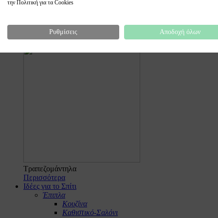
την Πολιτική για τα Cookies
Πιάτα
Ρυθμίσεις
Αποδοχή όλων
Περισσότερα
Τραπεζομάντηλα
Περισσότερα
Ιδέες για το Σπίτι
Έπιπλα
Κουζίνα
Καθιστικό-Σαλόνι