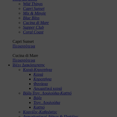
Wild Things
Capri Sunset
Mix & Mingle
Blue Bliss
Cucina di Mare
Supper Club
Coral Coast
Capri Sunset
Περισσότερα
Cucina di Mare
Περισσότερα
Ιδέες Διακόσμησης
Κεριά-Κηροπήγια
Κεριά
Κηροπήγια
Φανάρια
Αρωματικά κεριά
Βάζα-Τεχν. Λουλούδια-Κασπό
Βάζα
Τεχν. Λουλούδια
Κασπό
Κορνίζες-Καθρέφτες
Διακοσμητικοί Δίσκοι & Πιατέλες