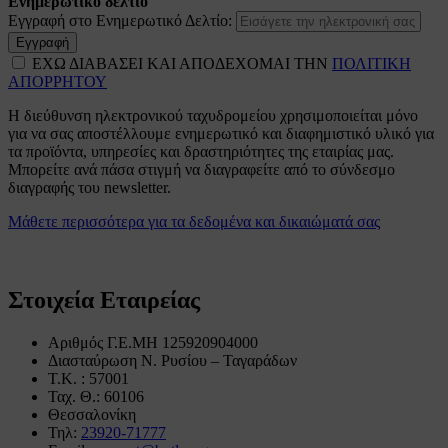
Ενημερωτικό δελτίο
Εγγραφή στο Ενημερωτικό Δελτίο:
Εγγραφή
ΕΧΩ ΔΙΑΒΑΣΕΙ ΚΑΙ ΑΠΟΔΕΧΟΜΑΙ ΤΗΝ
ΠΟΛΙΤΙΚΗ
ΑΠΟΡΡΗΤΟΥ
Η διεύθυνση ηλεκτρονικού ταχυδρομείου χρησιμοποιείται μόνο
για να σας αποστέλλουμε ενημερωτικό και διαφημιστικό υλικό για
τα προϊόντα, υπηρεσίες και δραστηριότητες της εταιρίας μας.
Μπορείτε ανά πάσα στιγμή να διαγραφείτε από το σύνδεσμο
διαγραφής του newsletter.
Μάθετε περισσότερα για τα δεδομένα και δικαιώματά σας
Στοιχεία Εταιρείας
Αριθμός Γ.Ε.ΜΗ 125920904000
Διασταύρωση Ν. Ρυσίου – Ταγαράδων
Τ.Κ. : 57001
Ταχ. Θ.: 60106
Θεσσαλονίκη
Τηλ:
23920-71777