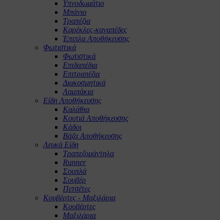
Υπνοδωμάτιο
Μπάνιο
Τραπέζια
Καρέκλες-καναπέδες
Έπιπλα Αποθήκευσης
Φωτιστικά
Φωτιστικά
Επιδαπέδια
Επιτραπέζια
Διακοσμητικά
Λαμπάκια
Είδη Αποθήκευσης
Καλάθια
Κουτιά Αποθήκευσης
Κάδοι
Βάζα Αποθήκευσης
Λευκά Είδη
Τραπεζομάντηλα
Runner
Σουπλά
Σουβέρ
Πετσέτες
Κουβέρτες - Μαξιλάρια
Κουβέρτες
Μαξιλάρια