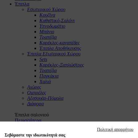
Έπιπλα
Εσωτερικού Χώρου
Κουζίνα
Καθιστικό-Σαλόνι
Υπνοδωμάτιο
Μπάνιο
Τραπέζια
Καρέκλες-καναπέδες
Έπιπλα Αποθήκευσης
Έπιπλα Εξωτερικού Χώρου
Sets
Καρέκλες-Ξαπλώστρες
Τραπέζια
Παγκάκια
Χαλιά
Αιώρες
Ομπρέλες
Αξεσουάρ-Πόμολα
Διάφορα
Έπιπλα σαλονιού
Περισσότερα
Πολιτική απορρήτου
Έπιπλα μπάνιου
Σεβόμαστε την ιδιωτικότητά σας
Περισσότερα