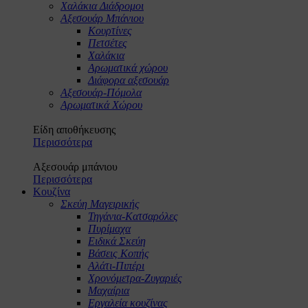
Χαλάκια Διάδρομοι
Αξεσουάρ Μπάνιου
Κουρτίνες
Πετσέτες
Χαλάκια
Αρωματικά χώρου
Διάφορα αξεσουάρ
Αξεσουάρ-Πόμολα
Αρωματικά Χώρου
Είδη αποθήκευσης
Περισσότερα
Αξεσουάρ μπάνιου
Περισσότερα
Κουζίνα
Σκεύη Μαγειρικής
Τηγάνια-Κατσαρόλες
Πυρίμαχα
Ειδικά Σκεύη
Βάσεις Κοπής
Αλάτι-Πιπέρι
Χρονόμετρα-Ζυγαριές
Μαχαίρια
Εργαλεία κουζίνας