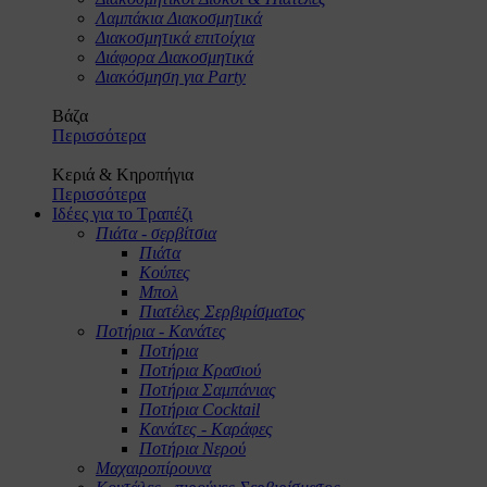
Λαμπάκια Διακοσμητικά
Διακοσμητικά επιτοίχια
Διάφορα Διακοσμητικά
Διακόσμηση για Party
Βάζα
Περισσότερα
Κεριά & Κηροπήγια
Περισσότερα
Ιδέες για το Τραπέζι
Πιάτα - σερβίτσια
Πιάτα
Κούπες
Μπολ
Πιατέλες Σερβιρίσματος
Ποτήρια - Κανάτες
Ποτήρια
Ποτήρια Κρασιού
Ποτήρια Σαμπάνιας
Ποτήρια Cocktail
Κανάτες - Καράφες
Ποτήρια Νερού
Μαχαιροπίρουνα