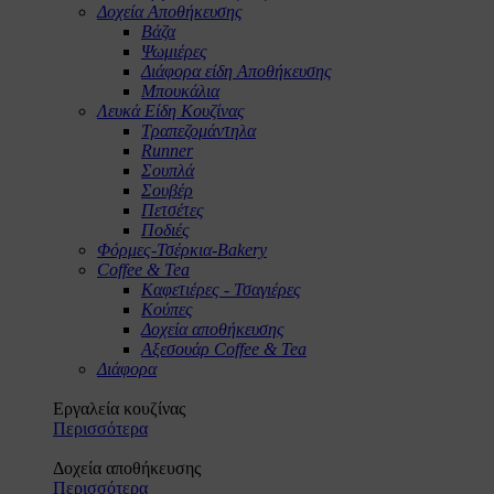
Δοχεία Αποθήκευσης
Βάζα
Ψωμιέρες
Διάφορα είδη Αποθήκευσης
Μπουκάλια
Λευκά Είδη Κουζίνας
Τραπεζομάντηλα
Runner
Σουπλά
Σουβέρ
Πετσέτες
Ποδιές
Φόρμες-Τσέρκια-Bakery
Coffee & Tea
Καφετιέρες - Τσαγιέρες
Κούπες
Δοχεία αποθήκευσης
Αξεσουάρ Coffee & Tea
Διάφορα
Εργαλεία κουζίνας
Περισσότερα
Δοχεία αποθήκευσης
Περισσότερα