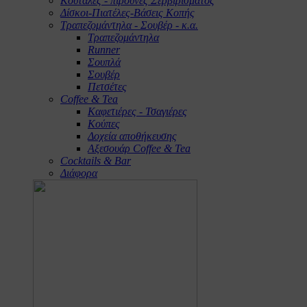
Κουτάλες - πιρούνες Σερβιρίσματος
Δίσκοι-Πιατέλες-Βάσεις Κοπής
Τραπεζομάντηλα - Σουβέρ - κ.α.
Τραπεζομάντηλα
Runner
Σουπλά
Σουβέρ
Πετσέτες
Coffee & Tea
Καφετιέρες - Τσαγιέρες
Κούπες
Δοχεία αποθήκευσης
Αξεσουάρ Coffee & Tea
Cocktails & Bar
Διάφορα