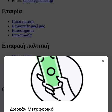
Email:
support@butlers.gr
Εταιρία
Ποιοί είμαστε
Εργαστείτε μαζί μας
Καταστήματα
Επικοινωνία
Εταιρική πολιτική
Όροι χρήσης
Όροι συναλλαγών
Πολιτική απορρήτου
Πολιτική επιστροφών
Πολιτική cookies
Όροι χρήσης GIFTCARD
Οδηγός αγορών
Τρόποι πληρωμής
Τρόποι αποστολής
Συχνές ερωτήσεις