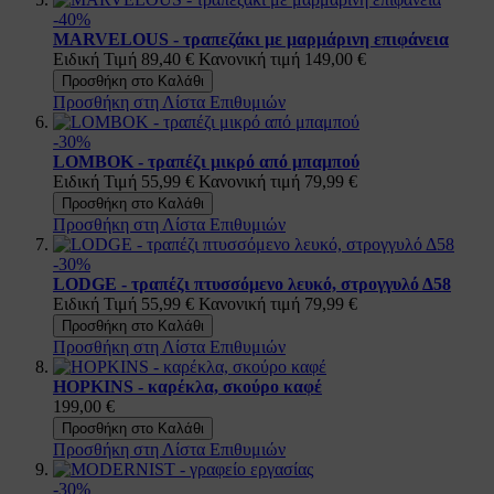
-40%
MARVELOUS - τραπεζάκι με μαρμάρινη επιφάνεια
Ειδική Τιμή
89,40 €
Κανονική τιμή
149,00 €
Προσθήκη στο Καλάθι
Προσθήκη στη Λίστα Επιθυμιών
-30%
LOMBOK - τραπέζι μικρό από μπαμπού
Ειδική Τιμή
55,99 €
Κανονική τιμή
79,99 €
Προσθήκη στο Καλάθι
Προσθήκη στη Λίστα Επιθυμιών
-30%
LODGE - τραπέζι πτυσσόμενο λευκό, στρογγυλό Δ58
Ειδική Τιμή
55,99 €
Κανονική τιμή
79,99 €
Προσθήκη στο Καλάθι
Προσθήκη στη Λίστα Επιθυμιών
HOPKINS - καρέκλα, σκούρο καφέ
199,00 €
Προσθήκη στο Καλάθι
Προσθήκη στη Λίστα Επιθυμιών
-30%