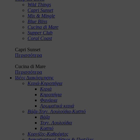
Wild Things
Capri Sunset
Mix & Mingle
Blue Bliss
Cucina di Mare
Supper Club
Coral Coast
Capri Sunset
Περισσότερα
Cucina di Mare
Περισσότερα
Ιδέες Διακόσμησης
Κεριά-Κηροπήγια
Κεριά
Κηροπήγια
Φανάρια
Αρωματικά κεριά
Βάζα-Τεχν. Λουλούδια-Κασπό
Βάζα
Τεχν. Λουλούδια
Κασπό
Κορνίζες-Καθρέφτες
Διακοσμητικοί Δίσκοι & Πιατέλες