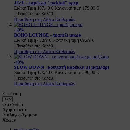
JIVE - καρέκλα "cocktail" κρεμ
Ειδική Τιμή
107,40 €
Κανονική τιμή
179,00 €
Προσθήκη στο Καλάθι
Προσθήκη στη Λίστα Επιθυμιών
-30%
BOHO LOUNGE - τραπέζι μικρό
Ειδική Τιμή
48,99 €
Κανονική τιμή
69,99 €
Προσθήκη στο Καλάθι
Προσθήκη στη Λίστα Επιθυμιών
-40%
SLOW DOWN - κουνιστή καρέκλα με μαξιλάρι
Ειδική Τιμή
179,40 €
Κανονική τιμή
299,00 €
Προσθήκη στο Καλάθι
Προσθήκη στη Λίστα Επιθυμιών
Εμφάνιση
ανά σελίδα
Αγορά κατά
Επιλογες Αγορων
Χρώμα
γκρί
1
προϊόν