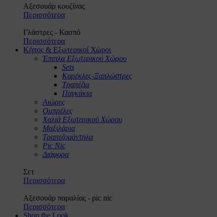
Αξεσουάρ κουζίνας
Περισσότερα
Γλάστρες - Κασπό
Περισσότερα
Κήπος & Εξωτερικοί Χώροι
Έπιπλα Εξωτερικού Χώρου
Sets
Καρέκλες-Ξαπλώστρες
Τραπέζια
Παγκάκια
Αιώρες
Ομπρέλες
Χαλιά Εξωτερικού Χώρου
Μαξιλάρια
Τραπεζομάντηλα
Pic Nic
Διάφορα
Σετ
Περισσότερα
Αξεσουάρ παραλίας - pic nic
Περισσότερα
Shop the Look