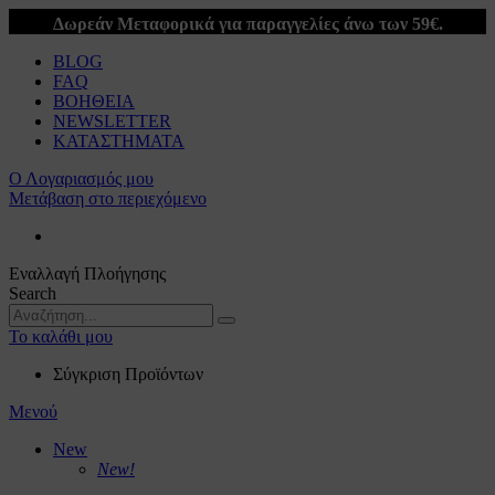
Δωρεάν Μεταφορικά για παραγγελίες άνω των 59€.
BLOG
FAQ
ΒΟΗΘΕΙΑ
NEWSLETTER
ΚΑΤΑΣΤΗΜΑΤΑ
Ο Λογαριασμός μου
Μετάβαση στο περιεχόμενο
Εναλλαγή Πλοήγησης
Search
Το καλάθι μου
Σύγκριση Προϊόντων
Μενού
New
New!