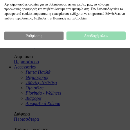
Φωτιστικά
Χρησιμοποιούμε cookies για να βελτιώσουμε τις υπηρεσίες μας, να κάνουμε
προσωπικές προσφορές και να βελτιώσουμε την εμπειρία σας. Εάν δεν αποδεχτείτε τα
Φωτιστικά
προαιρετικά cookies παρακάτω, η εμπειρία σας ενδέχεται να επηρεαστεί. Εάν θέλετε να
Επιδαπέδια
μάθετε περισσότερα, διαβάστε την Πολιτική για τα Cookies
Επιτραπέζια
Διακοσμητικά
Λαμπάκια
Ρυθμίσεις
Αποδοχή όλων
Φωτιστικά οροφής
Περισσότερα
Λαμπάκια
Περισσότερα
Accessories
Για τα Παιδιά
Θερμοφόρες
Τσάντες-Νεσεσέρ
Ομπρέλες
Florinda - Wellness
Διάφορα
Αρωματικά Χώρου
Διάφορα
Περισσότερα
Τσάντες - νεσεσέρ