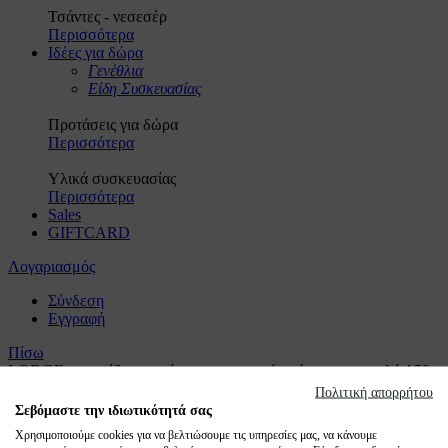
Τσάντες - νεσεσέρ
Περισσότερα
Ιδέες για δώρα
Γενέθλια
Είδη Συσκευασίας
Προτάσεις για δώρα
Περισσότερα
Υλικά συσκευασίας
Περισσότερα
Sales
GIFTCARD
Λογαριασμός
Σύνδεση
Εγγραφή
Πίσω
LODGE - τραπέζι πτυσσόμενο σε φυσικό χρώμα, στρογγυλό Δ58
Πολιτική απορρήτου
LODGE
Σεβόμαστε την ιδιωτικότητά σας
Χρησιμοποιούμε cookies για να βελτιώσουμε τις υπηρεσίες μας, να κάνουμε