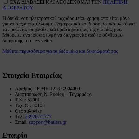
ΕΧΩ ΔΙΑΒΑΣΕΙ ΚΑΙ ΑΠΟΔΕΧΟΜΑΙ ΤΗΝ
ΠΟΛΙΤΙΚΗ
ΑΠΟΡΡΗΤΟΥ
Η διεύθυνση ηλεκτρονικού ταχυδρομείου χρησιμοποιείται μόνο
για να σας αποστέλλουμε ενημερωτικό και διαφημιστικό υλικό για
τα προϊόντα, υπηρεσίες και δραστηριότητες της εταιρίας μας.
Μπορείτε ανά πάσα στιγμή να διαγραφείτε από το σύνδεσμο
διαγραφής του newsletter.
Μάθετε περισσότερα για τα δεδομένα και δικαιώματά σας
Στοιχεία Εταιρείας
Αριθμός Γ.Ε.ΜΗ 125920904000
Διασταύρωση Ν. Ρυσίου – Ταγαράδων
Τ.Κ. : 57001
Ταχ. Θ.: 60106
Θεσσαλονίκη
Τηλ:
23920-71777
Email:
support@butlers.gr
Εταιρία