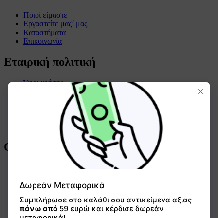
Ποιοί είμαστε
Εργαστείτε μαζί μας
Καταστήματα
Επικοινωνία
Εταιρική πολιτική
Όροι χρήσης
Όροι συναλλαγών
Πολιτική απορρήτου
Πολιτική επιστροφών
Πολιτική cookies
Όροι χρήσης GIFTCARD
Οδηγός αγορών
Τρόποι πληρωμής
Τρόποι αποστολής
Συχνές ερωτήσεις
Ο λογαριασμός μου
Οδηγίες χρήσης GIFTCARD