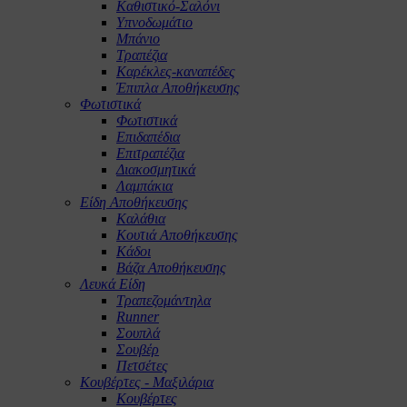
Καθιστικό-Σαλόνι
Υπνοδωμάτιο
Μπάνιο
Τραπέζια
Καρέκλες-καναπέδες
Έπιπλα Αποθήκευσης
Φωτιστικά
Φωτιστικά
Επιδαπέδια
Επιτραπέζια
Διακοσμητικά
Λαμπάκια
Είδη Αποθήκευσης
Καλάθια
Κουτιά Αποθήκευσης
Κάδοι
Βάζα Αποθήκευσης
Λευκά Είδη
Τραπεζομάντηλα
Runner
Σουπλά
Σουβέρ
Πετσέτες
Κουβέρτες - Μαξιλάρια
Κουβέρτες