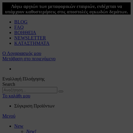
Λόγω αργιών των μεταφορικών εταιριών, ενδέχεται να
υπάρχουν καθυστερήσεις στις αποστολές ογκωδών δεμάτων.
BLOG
FAQ
ΒΟΗΘΕΙΑ
NEWSLETTER
ΚΑΤΑΣΤΗΜΑΤΑ
Ο Λογαριασμός μου
Μετάβαση στο περιεχόμενο
Εναλλαγή Πλοήγησης
Search
Το καλάθι μου
Σύγκριση Προϊόντων
Μενού
New
New!