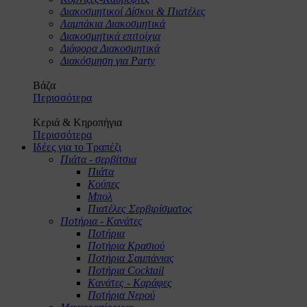
Διακοσμητικοί Δίσκοι & Πιατέλες
Λαμπάκια Διακοσμητικά
Διακοσμητικά επιτοίχια
Διάφορα Διακοσμητικά
Διακόσμηση για Party
Βάζα
Περισσότερα
Κεριά & Κηροπήγια
Περισσότερα
Ιδέες για το Τραπέζι
Πιάτα - σερβίτσια
Πιάτα
Κούπες
Μπολ
Πιατέλες Σερβιρίσματος
Ποτήρια - Κανάτες
Ποτήρια
Ποτήρια Κρασιού
Ποτήρια Σαμπάνιας
Ποτήρια Cocktail
Κανάτες - Καράφες
Ποτήρια Νερού