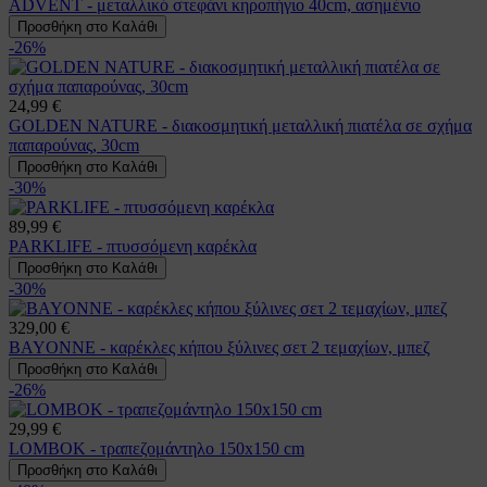
ADVENT - μεταλλικό στεφάνι κηροπήγιο 40cm, ασημένιο
Προσθήκη στο Καλάθι
-26%
24,99 €
GOLDEN NATURE - διακοσμητική μεταλλική πιατέλα σε σχήμα
παπαρούνας, 30cm
Προσθήκη στο Καλάθι
-30%
89,99 €
PARKLIFE - πτυσσόμενη καρέκλα
Προσθήκη στο Καλάθι
-30%
329,00 €
BAYONNE - καρέκλες κήπου ξύλινες σετ 2 τεμαχίων, μπεζ
Προσθήκη στο Καλάθι
-26%
29,99 €
LOMBOK - τραπεζομάντηλο 150x150 cm
Προσθήκη στο Καλάθι