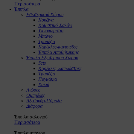
Περισσότερα
Έπιπλα
Εσωτερικού Χώρου
Κουζίνα
Καθιστικό-Σαλόνι
Υπνοδωμάτιο
Μπάνιο
Τραπέζια
Καρέκλες-καναπέδες
Έπιπλα Αποθήκευσης
Έπιπλα Εξωτερικού Χώρου
Sets
Καρέκλες-Ξαπλώστρες
Τραπέζια
Παγκάκια
Χαλιά
Αιώρες
Ομπρέλες
Αξεσουάρ-Πόμολα
Διάφορα
Έπιπλα σαλονιού
Περισσότερα
Έπιπλα μπάνιου