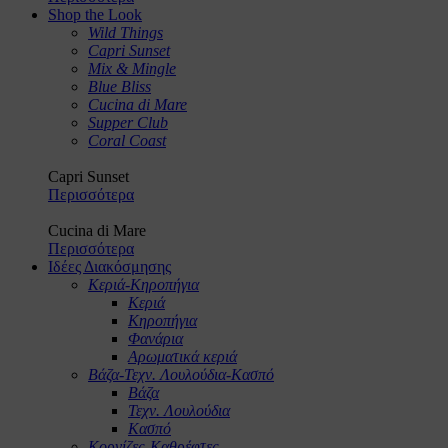
Shop the Look
Wild Things
Capri Sunset
Mix & Mingle
Blue Bliss
Cucina di Mare
Supper Club
Coral Coast
Capri Sunset
Περισσότερα
Cucina di Mare
Περισσότερα
Ιδέες Διακόσμησης
Κεριά-Κηροπήγια
Κεριά
Κηροπήγια
Φανάρια
Αρωματικά κεριά
Βάζα-Τεχν. Λουλούδια-Κασπό
Βάζα
Τεχν. Λουλούδια
Κασπό
Κορνίζες-Καθρέφτες