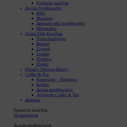
Εργαλεία κουζίνας
Δοχεία Αποθήκευσης
Βάζα
Ψωμιέρες
Διάφορα είδη Αποθήκευσης
Μπουκάλια
Λευκά Είδη Κουζίνας
Τραπεζομάντηλα
Runner
Σουπλά
Σουβέρ
Πετσέτες
Ποδιές
Φόρμες-Τσέρκια-Bakery
Coffee & Tea
Καφετιέρες - Τσαγιέρες
Κούπες
Δοχεία αποθήκευσης
Αξεσουάρ Coffee & Tea
Διάφορα
Εργαλεία κουζίνας
Περισσότερα
Δοχεία αποθήκευσης