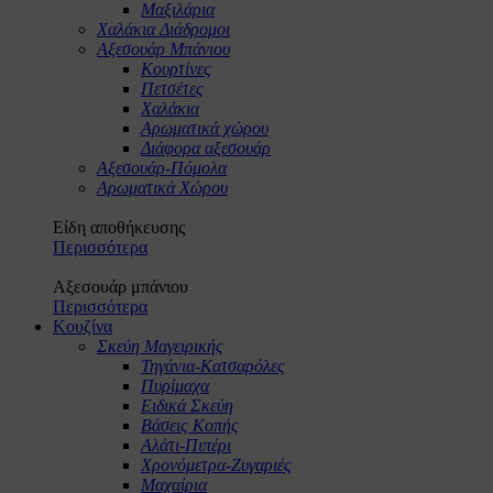
Μαξιλάρια
Χαλάκια Διάδρομοι
Αξεσουάρ Μπάνιου
Κουρτίνες
Πετσέτες
Χαλάκια
Αρωματικά χώρου
Διάφορα αξεσουάρ
Αξεσουάρ-Πόμολα
Αρωματικά Χώρου
Είδη αποθήκευσης
Περισσότερα
Αξεσουάρ μπάνιου
Περισσότερα
Κουζίνα
Σκεύη Μαγειρικής
Τηγάνια-Κατσαρόλες
Πυρίμαχα
Ειδικά Σκεύη
Βάσεις Κοπής
Αλάτι-Πιπέρι
Χρονόμετρα-Ζυγαριές
Μαχαίρια