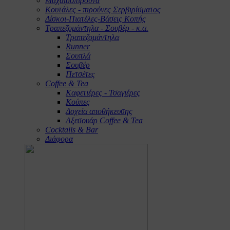
Μαχαιροπίρουνα
Κουτάλες - πιρούνες Σερβιρίσματος
Δίσκοι-Πιατέλες-Βάσεις Κοπής
Τραπεζομάντηλα - Σουβέρ - κ.α.
Τραπεζομάντηλα
Runner
Σουπλά
Σουβέρ
Πετσέτες
Coffee & Tea
Καφετιέρες - Τσαγιέρες
Κούπες
Δοχεία αποθήκευσης
Αξεσουάρ Coffee & Tea
Cocktails & Bar
Διάφορα