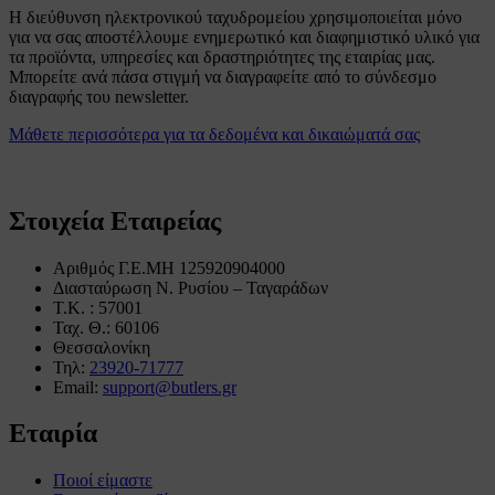
Η διεύθυνση ηλεκτρονικού ταχυδρομείου χρησιμοποιείται μόνο
για να σας αποστέλλουμε ενημερωτικό και διαφημιστικό υλικό για
τα προϊόντα, υπηρεσίες και δραστηριότητες της εταιρίας μας.
Μπορείτε ανά πάσα στιγμή να διαγραφείτε από το σύνδεσμο
διαγραφής του newsletter.
Μάθετε περισσότερα για τα δεδομένα και δικαιώματά σας
Στοιχεία Εταιρείας
Αριθμός Γ.Ε.ΜΗ 125920904000
Διασταύρωση Ν. Ρυσίου – Ταγαράδων
Τ.Κ. : 57001
Ταχ. Θ.: 60106
Θεσσαλονίκη
Τηλ:
23920-71777
Email:
support@butlers.gr
Εταιρία
Ποιοί είμαστε