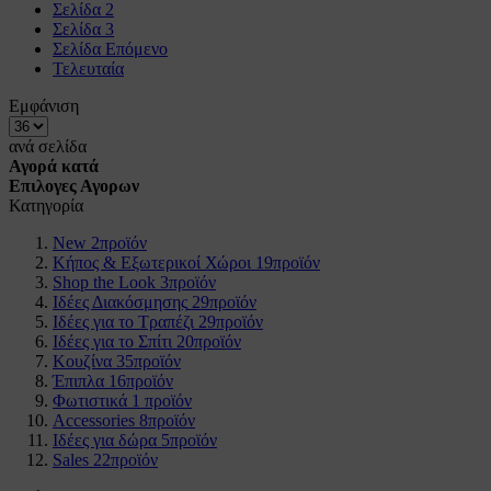
Σελίδα
2
Σελίδα
3
Σελίδα
Επόμενο
Τελευταία
Εμφάνιση
ανά σελίδα
Αγορά κατά
Επιλογες Αγορων
Κατηγορία
New
2
προϊόν
Κήπος & Εξωτερικοί Χώροι
19
προϊόν
Shop the Look
3
προϊόν
Ιδέες Διακόσμησης
29
προϊόν
Ιδέες για το Τραπέζι
29
προϊόν
Ιδέες για το Σπίτι
20
προϊόν
Κουζίνα
35
προϊόν
Έπιπλα
16
προϊόν
Φωτιστικά
1
προϊόν
Accessories
8
προϊόν
Ιδέες για δώρα
5
προϊόν
Sales
22
προϊόν