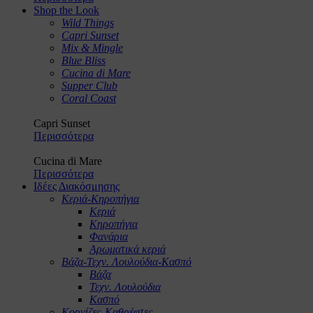
Shop the Look
Wild Things
Capri Sunset
Mix & Mingle
Blue Bliss
Cucina di Mare
Supper Club
Coral Coast
Capri Sunset
Περισσότερα
Cucina di Mare
Περισσότερα
Ιδέες Διακόσμησης
Κεριά-Κηροπήγια
Κεριά
Κηροπήγια
Φανάρια
Αρωματικά κεριά
Βάζα-Τεχν. Λουλούδια-Κασπό
Βάζα
Τεχν. Λουλούδια
Κασπό
Κορνίζες-Καθρέφτες