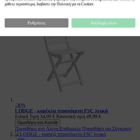
μάθετε περισσότερα, διαβάστε την Πολιτική για τα Cookies
Ρυθμίσεις
Αποδοχή όλων
-30%
LODGE - καρέκλα πτυσσόμενη FSC λευκή
Ειδική Τιμή
34,99 €
Κανονική τιμή
49,99 €
Προσθήκη στο Καλάθι
Προσθήκη στη Λίστα Επιθυμιών
Προσθήκη για Σύγκριση
-30%