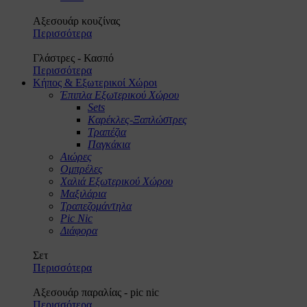
Αξεσουάρ κουζίνας
Περισσότερα
Γλάστρες - Κασπό
Περισσότερα
Κήπος & Εξωτερικοί Χώροι
Έπιπλα Εξωτερικού Χώρου
Sets
Καρέκλες-Ξαπλώστρες
Τραπέζια
Παγκάκια
Αιώρες
Ομπρέλες
Χαλιά Εξωτερικού Χώρου
Μαξιλάρια
Τραπεζομάντηλα
Pic Nic
Διάφορα
Σετ
Περισσότερα
Αξεσουάρ παραλίας - pic nic
Περισσότερα