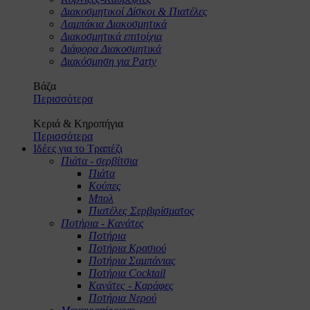
Διακοσμητικοί Δίσκοι & Πιατέλες
Λαμπάκια Διακοσμητικά
Διακοσμητικά επιτοίχια
Διάφορα Διακοσμητικά
Διακόσμηση για Party
Βάζα
Περισσότερα
Κεριά & Κηροπήγια
Περισσότερα
Ιδέες για το Τραπέζι
Πιάτα - σερβίτσια
Πιάτα
Κούπες
Μπολ
Πιατέλες Σερβιρίσματος
Ποτήρια - Κανάτες
Ποτήρια
Ποτήρια Κρασιού
Ποτήρια Σαμπάνιας
Ποτήρια Cocktail
Κανάτες - Καράφες
Ποτήρια Νερού