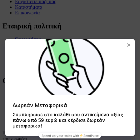
Εργαστείτε μαζί μας
Καταστήματα
Επικοινωνία
Εταιρική πολιτική
Όροι χρήσης
Όροι συναλλαγών
Πολιτική απορρήτου
Πολιτική επιστροφών
Πολιτική cookies
Όροι χρήσης GIFTCARD
Οδηγός αγορών
Τρόποι πληρωμής
Τρόποι αποστολής
Συχνές ερωτήσεις
Ο λογαριασμός μου
Οδηγίες χρήσης GIFTCARD
Πνευματικά δικαιώματα © 2013-σήμερα Magento, Inc. Όλα τα δικαιώματα
κατοχυρωμένα.