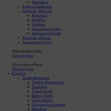
Μαξιλάρια
Χαλάκια Διάδρομοι
Αξεσουάρ Μπάνιου
Κουρτίνες
Πετσέτες
Χαλάκια
Αρωματικά χώρου
Διάφορα αξεσουάρ
Αξεσουάρ-Πόμολα
Αρωματικά Χώρου
Είδη αποθήκευσης
Περισσότερα
Αξεσουάρ μπάνιου
Περισσότερα
Κουζίνα
Σκεύη Μαγειρικής
Τηγάνια-Κατσαρόλες
Πυρίμαχα
Ειδικά Σκεύη
Βάσεις Κοπής
Αλάτι-Πιπέρι
Χρονόμετρα-Ζυγαριές
Μαχαίρια