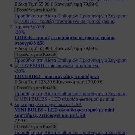
Ειδική Τιμή
55,99 €
Κανονική τιμή
79,99 €
Προσθήκη στο Καλάθι
Προσθήκη στη Λίστα Επιθυμιών
Προσθήκη για Σύγκριση
-30%
LODGE - τραπέζι πτυσσόμενο σε φυσικό χρώμα,
στρογγυλό Δ58
Ειδική Τιμή
55,99 €
Κανονική τιμή
79,99 €
Προσθήκη στο Καλάθι
Προσθήκη στη Λίστα Επιθυμιών
Προσθήκη για Σύγκριση
-30%
LOVEBIRD - mini παγκάκι, πτυσσόμενο
Ειδική Τιμή
125,30 €
Κανονική τιμή
179,00 €
Προσθήκη στο Καλάθι
Προσθήκη στη Λίστα Επιθυμιών
Προσθήκη για Σύγκριση
MINI BULBS - LED αλυσίδα φωτισμού με mini
λαμπτήρες, λειτουργεί και με USB
7,99 €
Προσθήκη στο Καλάθι
Προσθήκη στη Λίστα Επιθυμιών
Προσθήκη για Σύγκριση