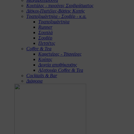
Μαχαιροπίρουνα
Κουτάλες - πιρούνες Σερβιρίσματος
Δίσκοι-Πιατέλες-Βάσεις Κοπής
Τραπεζομάντηλα - Σουβέρ - κ.α.
Τραπεζομάντηλα
Runner
Σουπλά
Σουβέρ
Πετσέτες
Coffee & Tea
Καφετιέρες - Τσαγιέρες
Κούπες
Δοχεία αποθήκευσης
Αξεσουάρ Coffee & Tea
Cocktails & Bar
Διάφορα