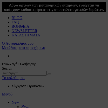
Λόγω αργιών των μεταφορικών εταιριών, ενδέχεται να
υπάρχουν καθυστερήσεις στις αποστολές ογκωδών δεμάτων.
BLOG
FAQ
ΒΟΗΘΕΙΑ
NEWSLETTER
ΚΑΤΑΣΤΗΜΑΤΑ
Ο Λογαριασμός μου
Μετάβαση στο περιεχόμενο
Εναλλαγή Πλοήγησης
Search
Το καλάθι μου
Σύγκριση Προϊόντων
Μενού
New
New!