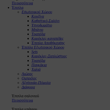
Περισσότερα
Έπιπλα
Εσωτερικού Χώρου
Κουζίνα
Καθιστικό-Σαλόνι
Υπνοδωμάτιο
Μπάνιο
Τραπέζια
Καρέκλες-καναπέδες
Έπιπλα Αποθήκευσης
Έπιπλα Εξωτερικού Χώρου
Sets
Καρέκλες-Ξαπλώστρες
Τραπέζια
Παγκάκια
Χαλιά
Αιώρες
Ομπρέλες
Αξεσουάρ-Πόμολα
Διάφορα
Έπιπλα σαλονιού
Περισσότερα
Έπιπλα μπάνιου