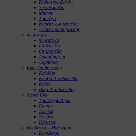
Καθιστικό-Σαλόνι
Υπνοδωμάτιο
Μπάνιο
Τραπέζια
Καρέκλες-καναπέδες
Έπιπλα Αποθήκευσης
Φωτιστικά
Φωτιστικά
Επιδαπέδια
Επιτραπέζια
Διακοσμητικά
Λαμπάκια
Είδη Αποθήκευσης
Καλάθια
Κουτιά Αποθήκευσης
Κάδοι
Βάζα Αποθήκευσης
Λευκά Είδη
Τραπεζομάντηλα
Runner
Σουπλά
Σουβέρ
Πετσέτες
Κουβέρτες - Μαξιλάρια
Κουβέρτες