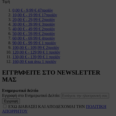
Τιμή
0,00 €
-
9,99 €
47
προϊόν
10,00 €
-
19,99 €
17
προϊόν
20,00 €
-
29,99 €
2
προϊόν
30,00 €
-
39,99 €
3
προϊόν
40,00 €
-
49,99 €
2
προϊόν
50,00 €
-
59,99 €
2
προϊόν
60,00 €
-
69,99 €
4
προϊόν
90,00 €
-
99,99 €
1
προϊόν
100,00 €
-
109,99 €
2
προϊόν
120,00 €
-
129,99 €
1
προϊόν
130,00 €
-
139,99 €
1
προϊόν
160,00 €
και άνω
1
προϊόν
ΕΓΓΡΑΦΕΙΤΕ ΣΤΟ NEWSLETTER
ΜΑΣ
Ενημερωτικό δελτίο
Εγγραφή στο Ενημερωτικό Δελτίο:
Εγγραφή
ΕΧΩ ΔΙΑΒΑΣΕΙ ΚΑΙ ΑΠΟΔΕΧΟΜΑΙ ΤΗΝ
ΠΟΛΙΤΙΚΗ
ΑΠΟΡΡΗΤΟΥ