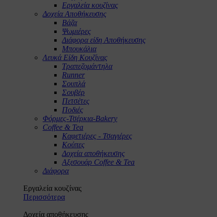
Εργαλεία κουζίνας
Δοχεία Αποθήκευσης
Βάζα
Ψωμιέρες
Διάφορα είδη Αποθήκευσης
Μπουκάλια
Λευκά Είδη Κουζίνας
Τραπεζομάντηλα
Runner
Σουπλά
Σουβέρ
Πετσέτες
Ποδιές
Φόρμες-Τσέρκια-Bakery
Coffee & Tea
Καφετιέρες - Τσαγιέρες
Κούπες
Δοχεία αποθήκευσης
Αξεσουάρ Coffee & Tea
Διάφορα
Εργαλεία κουζίνας
Περισσότερα
Δοχεία αποθήκευσης