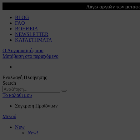
Λόγω αργιών των μεταφο
BLOG
FAQ
ΒΟΗΘΕΙΑ
NEWSLETTER
ΚΑΤΑΣΤΗΜΑΤΑ
Ο Λογαριασμός μου
Μετάβαση στο περιεχόμενο
Εναλλαγή Πλοήγησης
Search
Το καλάθι μου
Σύγκριση Προϊόντων
Μενού
New
New!