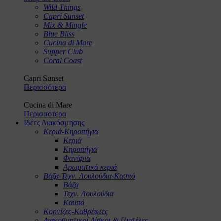
Wild Things
Capri Sunset
Mix & Mingle
Blue Bliss
Cucina di Mare
Supper Club
Coral Coast
Capri Sunset
Περισσότερα
Cucina di Mare
Περισσότερα
Ιδέες Διακόσμησης
Κεριά-Κηροπήγια
Κεριά
Κηροπήγια
Φανάρια
Αρωματικά κεριά
Βάζα-Τεχν. Λουλούδια-Κασπό
Βάζα
Τεχν. Λουλούδια
Κασπό
Κορνίζες-Καθρέφτες
Διακοσμητικοί Δίσκοι & Πιατέλες