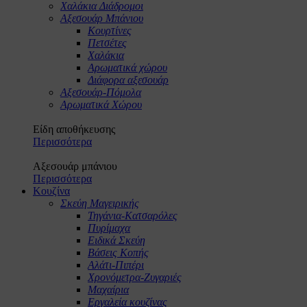
Χαλάκια Διάδρομοι
Αξεσουάρ Μπάνιου
Κουρτίνες
Πετσέτες
Χαλάκια
Αρωματικά χώρου
Διάφορα αξεσουάρ
Αξεσουάρ-Πόμολα
Αρωματικά Χώρου
Είδη αποθήκευσης
Περισσότερα
Αξεσουάρ μπάνιου
Περισσότερα
Κουζίνα
Σκεύη Μαγειρικής
Τηγάνια-Κατσαρόλες
Πυρίμαχα
Ειδικά Σκεύη
Βάσεις Κοπής
Αλάτι-Πιπέρι
Χρονόμετρα-Ζυγαριές
Μαχαίρια
Εργαλεία κουζίνας