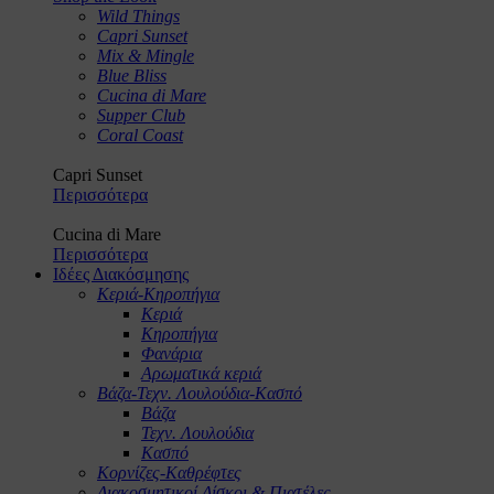
Wild Things
Capri Sunset
Mix & Mingle
Blue Bliss
Cucina di Mare
Supper Club
Coral Coast
Capri Sunset
Περισσότερα
Cucina di Mare
Περισσότερα
Ιδέες Διακόσμησης
Κεριά-Κηροπήγια
Κεριά
Κηροπήγια
Φανάρια
Αρωματικά κεριά
Βάζα-Τεχν. Λουλούδια-Κασπό
Βάζα
Τεχν. Λουλούδια
Κασπό
Κορνίζες-Καθρέφτες
Διακοσμητικοί Δίσκοι & Πιατέλες