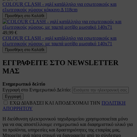
COLOUR CLASH - χαλί κατάλληλο για εσωτερικούς και
εξωτερικούς χώρους κόκκινο Δ 118cm
Προσθήκη στο Καλάθι
49,99 €
COLOUR CLASH - χαλί κατάλληλο για εσωτερικούς και
εξωτερικούς χώρους, με ταμπά μοτίβο μωσαϊκό 140x71
Προσθήκη στο Καλάθι
ΕΓΓΡΑΦΕΙΤΕ ΣΤΟ NEWSLETTER
ΜΑΣ
Ενημερωτικό δελτίο
Εγγραφή στο Ενημερωτικό Δελτίο:
Εγγραφή
ΕΧΩ ΔΙΑΒΑΣΕΙ ΚΑΙ ΑΠΟΔΕΧΟΜΑΙ ΤΗΝ
ΠΟΛΙΤΙΚΗ
ΑΠΟΡΡΗΤΟΥ
Η διεύθυνση ηλεκτρονικού ταχυδρομείου χρησιμοποιείται μόνο
για να σας αποστέλλουμε ενημερωτικό και διαφημιστικό υλικό για
τα προϊόντα, υπηρεσίες και δραστηριότητες της εταιρίας μας.
Μπορείτε ανά πάσα στιγμή να διαγραφείτε από το σύνδεσμο