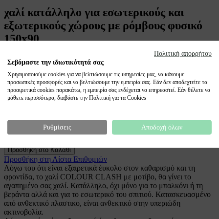
χαλί κατάλληλο για εσωτερικούς και
εξωτερικούς χώρους με ρόμβους φυσικό
150x90
Πολιτική απορρήτου
24,99 €
Σεβόμαστε την ιδιωτικότητά σας
Περιλαμβάνει Φ.Π.Α.
Χρησιμοποιούμε cookies για να βελτιώσουμε τις υπηρεσίες μας, να κάνουμε
Κωδικός Προϊόντος: 000000001000338258
προσωπικές προσφορές και να βελτιώσουμε την εμπειρία σας. Εάν δεν αποδεχτείτε τα
Ημέρες Παράδοσης: Από 2 εώς 5 εργάσιμες ημέρες
προαιρετικά cookies παρακάτω, η εμπειρία σας ενδέχεται να επηρεαστεί. Εάν θέλετε να
μάθετε περισσότερα, διαβάστε την Πολιτική για τα Cookies
Ρυθμίσεις
Αποδοχή όλων
Ποσότητα
Προσθήκη στο Καλάθι
Προσθήκη στη Λίστα Επιθυμιών
Λόγω του ότι είναι εξαιρετικά έυκολο στον καθαρισμό και τη
φροντίδα, το χαλί COLOUR CLASH με μοτίβο, θα γίνει το
αγαπημένο σας χαλί. Κατάλληλο, όχι μόνο για το μπαλκόνι ή τη
βεράντα αλλά και για το εσωτερικό του σπιτιού. Κατασκευασμένο
από ανθεκτικό πλαστικο, είναι ανθεκτικό στην υπεριώδη
ακτινοβολία.