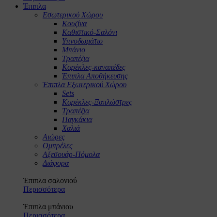
Έπιπλα
Εσωτερικού Χώρου
Κουζίνα
Καθιστικό-Σαλόνι
Υπνοδωμάτιο
Μπάνιο
Τραπέζια
Καρέκλες-καναπέδες
Έπιπλα Αποθήκευσης
Έπιπλα Εξωτερικού Χώρου
Sets
Καρέκλες-Ξαπλώστρες
Τραπέζια
Παγκάκια
Χαλιά
Αιώρες
Ομπρέλες
Αξεσουάρ-Πόμολα
Διάφορα
Έπιπλα σαλονιού
Περισσότερα
Έπιπλα μπάνιου
Περισσότερα