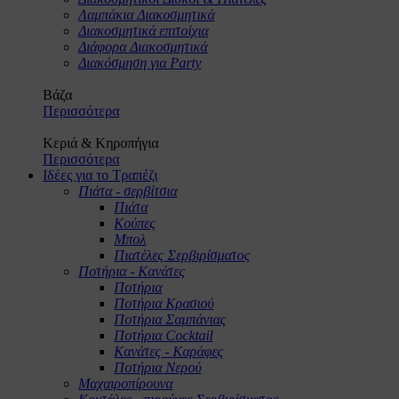
Λαμπάκια Διακοσμητικά
Διακοσμητικά επιτοίχια
Διάφορα Διακοσμητικά
Διακόσμηση για Party
Βάζα
Περισσότερα
Κεριά & Κηροπήγια
Περισσότερα
Ιδέες για το Τραπέζι
Πιάτα - σερβίτσια
Πιάτα
Κούπες
Μπολ
Πιατέλες Σερβιρίσματος
Ποτήρια - Κανάτες
Ποτήρια
Ποτήρια Κρασιού
Ποτήρια Σαμπάνιας
Ποτήρια Cocktail
Κανάτες - Καράφες
Ποτήρια Νερού
Μαχαιροπίρουνα