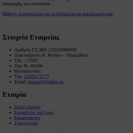
διαγραφής του newsletter.
Μάθετε περισσότερα για τα δεδομένα και δικαιώματά σας
Στοιχεία Εταιρείας
Αριθμός Γ.Ε.ΜΗ 125920904000
Διασταύρωση Ν. Ρυσίου – Ταγαράδων
Τ.Κ. : 57001
Ταχ. Θ.: 60106
Θεσσαλονίκη
Τηλ:
23920-71777
Email:
support@butlers.gr
Εταιρία
Ποιοί είμαστε
Εργαστείτε μαζί μας
Καταστήματα
Επικοινωνία