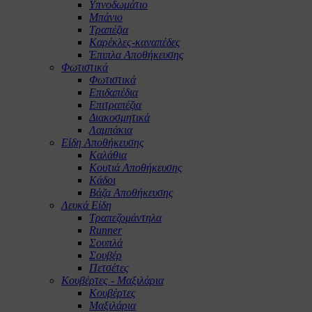
Υπνοδωμάτιο
Μπάνιο
Τραπέζια
Καρέκλες-καναπέδες
Έπιπλα Αποθήκευσης
Φωτιστικά
Φωτιστικά
Επιδαπέδια
Επιτραπέζια
Διακοσμητικά
Λαμπάκια
Είδη Αποθήκευσης
Καλάθια
Κουτιά Αποθήκευσης
Κάδοι
Βάζα Αποθήκευσης
Λευκά Είδη
Τραπεζομάντηλα
Runner
Σουπλά
Σουβέρ
Πετσέτες
Κουβέρτες - Μαξιλάρια
Κουβέρτες
Μαξιλάρια