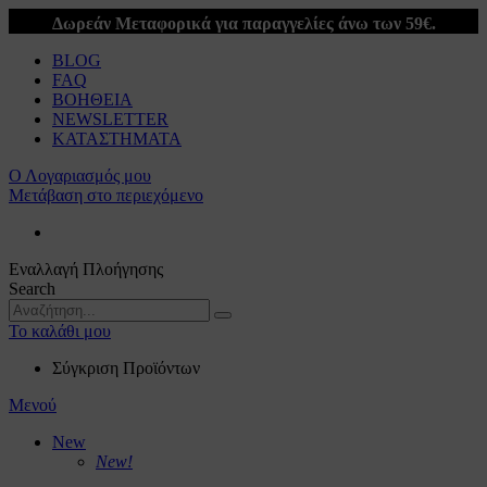
Δωρεάν Μεταφορικά για παραγγελίες άνω των 59€.
BLOG
FAQ
ΒΟΗΘΕΙΑ
NEWSLETTER
ΚΑΤΑΣΤΗΜΑΤΑ
Ο Λογαριασμός μου
Μετάβαση στο περιεχόμενο
Εναλλαγή Πλοήγησης
Search
Το καλάθι μου
Σύγκριση Προϊόντων
Μενού
New
New!