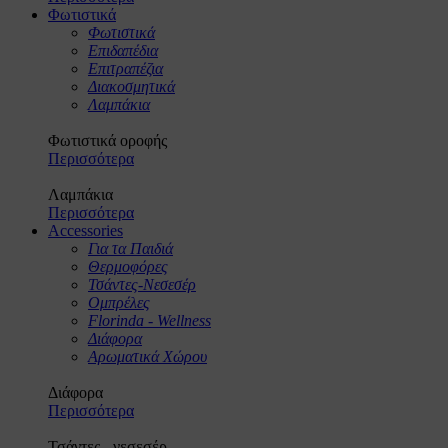
Φωτιστικά
Φωτιστικά
Επιδαπέδια
Επιτραπέζια
Διακοσμητικά
Λαμπάκια
Φωτιστικά οροφής
Περισσότερα
Λαμπάκια
Περισσότερα
Accessories
Για τα Παιδιά
Θερμοφόρες
Τσάντες-Νεσεσέρ
Ομπρέλες
Florinda - Wellness
Διάφορα
Αρωματικά Χώρου
Διάφορα
Περισσότερα
Τσάντες - νεσεσέρ