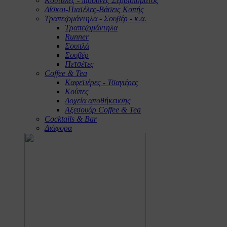
Κουτάλες - πιρούνες Σερβιρίσματος
Δίσκοι-Πιατέλες-Βάσεις Κοπής
Τραπεζομάντηλα - Σουβέρ - κ.α.
Τραπεζομάντηλα
Runner
Σουπλά
Σουβέρ
Πετσέτες
Coffee & Tea
Καφετιέρες - Τσαγιέρες
Κούπες
Δοχεία αποθήκευσης
Αξεσουάρ Coffee & Tea
Cocktails & Bar
Διάφορα