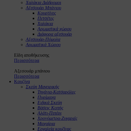
Χαλάκια Διάδρομοι
Αξεσουάρ Μπάνιου
Κουρτίνες
Πετσέτες
Χαλάκια
Αρωματικά χώρου
Διάφορα αξεσουάρ
Αξεσουάρ-Πόμολα
Αρωματικά Χώρου
Είδη αποθήκευσης
Περισσότερα
Αξεσουάρ μπάνιου
Περισσότερα
Κουζίνα
Σκεύη Μαγειρικής
Τηγάνια-Κατσαρόλες
Πυρίμαχα
Ειδικά Σκεύη
Βάσεις Κοπής
Αλάτι-Πιπέρι
Χρονόμετρα-Ζυγαριές
Μαχαίρια
Εργαλεία κουζίνας