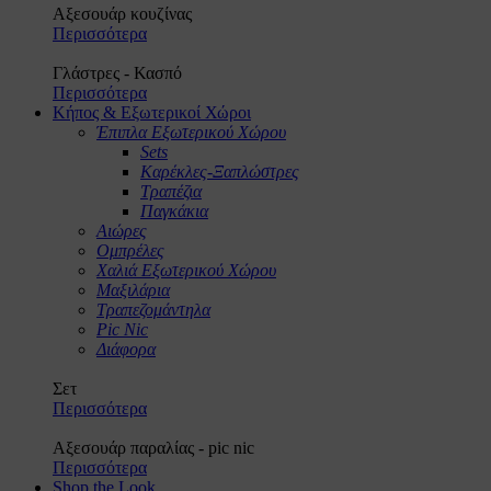
Αξεσουάρ κουζίνας
Περισσότερα
Γλάστρες - Κασπό
Περισσότερα
Κήπος & Εξωτερικοί Χώροι
Έπιπλα Εξωτερικού Χώρου
Sets
Καρέκλες-Ξαπλώστρες
Τραπέζια
Παγκάκια
Αιώρες
Ομπρέλες
Χαλιά Εξωτερικού Χώρου
Μαξιλάρια
Τραπεζομάντηλα
Pic Nic
Διάφορα
Σετ
Περισσότερα
Αξεσουάρ παραλίας - pic nic
Περισσότερα
Shop the Look