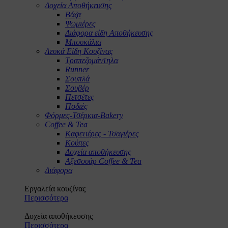
Δοχεία Αποθήκευσης
Βάζα
Ψωμιέρες
Διάφορα είδη Αποθήκευσης
Μπουκάλια
Λευκά Είδη Κουζίνας
Τραπεζομάντηλα
Runner
Σουπλά
Σουβέρ
Πετσέτες
Ποδιές
Φόρμες-Τσέρκια-Bakery
Coffee & Tea
Καφετιέρες - Τσαγιέρες
Κούπες
Δοχεία αποθήκευσης
Αξεσουάρ Coffee & Tea
Διάφορα
Εργαλεία κουζίνας
Περισσότερα
Δοχεία αποθήκευσης
Περισσότερα