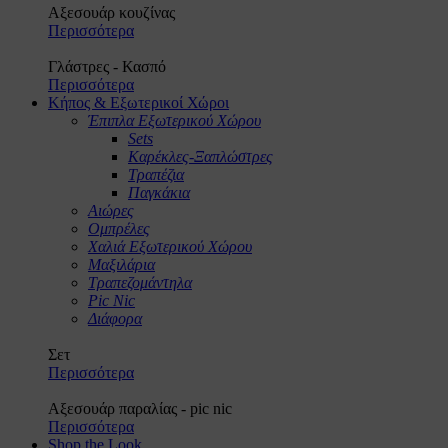
Αξεσουάρ κουζίνας
Περισσότερα
Γλάστρες - Κασπό
Περισσότερα
Κήπος & Εξωτερικοί Χώροι
Έπιπλα Εξωτερικού Χώρου
Sets
Καρέκλες-Ξαπλώστρες
Τραπέζια
Παγκάκια
Αιώρες
Ομπρέλες
Χαλιά Εξωτερικού Χώρου
Μαξιλάρια
Τραπεζομάντηλα
Pic Nic
Διάφορα
Σετ
Περισσότερα
Αξεσουάρ παραλίας - pic nic
Περισσότερα
Shop the Look