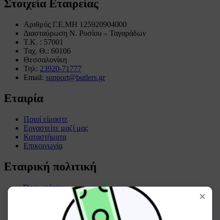
Στοιχεία Εταιρείας
Αριθμός Γ.Ε.ΜΗ 125920904000
Διασταύρωση Ν. Ρυσίου – Ταγαράδων
Τ.Κ. : 57001
Ταχ. Θ.: 60106
Θεσσαλονίκη
Τηλ:
23920-71777
Email:
support@butlers.gr
Εταιρία
Ποιοί είμαστε
Εργαστείτε μαζί μας
Καταστήματα
Επικοινωνία
Εταιρική πολιτική
Όροι χρήσης
Όροι συναλλαγών
Πολιτική απορρήτου
Πολιτική επιστροφών