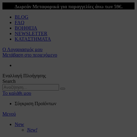
Δωρεάν Μεταφορικά για παραγγελίες άνω των 59€.
BLOG
FAQ
ΒΟΗΘΕΙΑ
NEWSLETTER
ΚΑΤΑΣΤΗΜΑΤΑ
Ο Λογαριασμός μου
Μετάβαση στο περιεχόμενο
Εναλλαγή Πλοήγησης
Search
Το καλάθι μου
Σύγκριση Προϊόντων
Μενού
New
New!