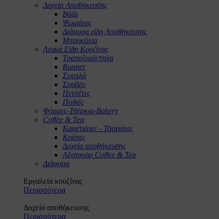
Δοχεία Αποθήκευσης
Βάζα
Ψωμιέρες
Διάφορα είδη Αποθήκευσης
Μπουκάλια
Λευκά Είδη Κουζίνας
Τραπεζομάντηλα
Runner
Σουπλά
Σουβέρ
Πετσέτες
Ποδιές
Φόρμες-Τσέρκια-Bakery
Coffee & Tea
Καφετιέρες - Τσαγιέρες
Κούπες
Δοχεία αποθήκευσης
Αξεσουάρ Coffee & Tea
Διάφορα
Εργαλεία κουζίνας
Περισσότερα
Δοχεία αποθήκευσης
Περισσότερα