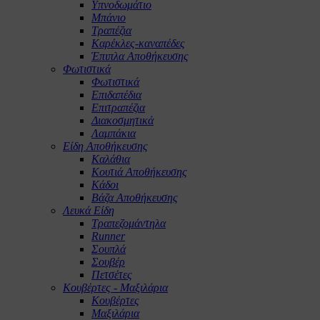
Υπνοδωμάτιο
Μπάνιο
Τραπέζια
Καρέκλες-καναπέδες
Έπιπλα Αποθήκευσης
Φωτιστικά
Φωτιστικά
Επιδαπέδια
Επιτραπέζια
Διακοσμητικά
Λαμπάκια
Είδη Αποθήκευσης
Καλάθια
Κουτιά Αποθήκευσης
Κάδοι
Βάζα Αποθήκευσης
Λευκά Είδη
Τραπεζομάντηλα
Runner
Σουπλά
Σουβέρ
Πετσέτες
Κουβέρτες - Μαξιλάρια
Κουβέρτες
Μαξιλάρια