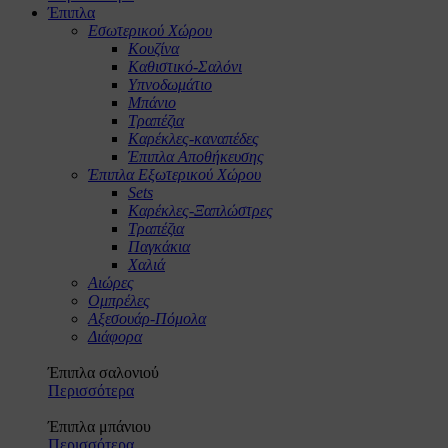
Έπιπλα
Εσωτερικού Χώρου
Κουζίνα
Καθιστικό-Σαλόνι
Υπνοδωμάτιο
Μπάνιο
Τραπέζια
Καρέκλες-καναπέδες
Έπιπλα Αποθήκευσης
Έπιπλα Εξωτερικού Χώρου
Sets
Καρέκλες-Ξαπλώστρες
Τραπέζια
Παγκάκια
Χαλιά
Αιώρες
Ομπρέλες
Αξεσουάρ-Πόμολα
Διάφορα
Έπιπλα σαλονιού
Περισσότερα
Έπιπλα μπάνιου
Περισσότερα