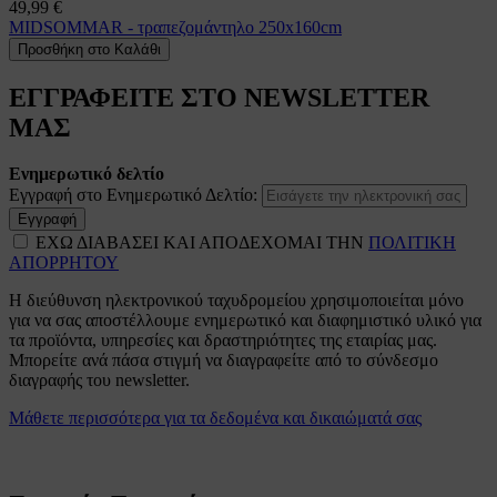
49,99 €
MIDSOMMAR - τραπεζομάντηλο 250x160cm
Προσθήκη στο Καλάθι
ΕΓΓΡΑΦΕΙΤΕ ΣΤΟ NEWSLETTER
ΜΑΣ
Ενημερωτικό δελτίο
Εγγραφή στο Ενημερωτικό Δελτίο:
Εγγραφή
ΕΧΩ ΔΙΑΒΑΣΕΙ ΚΑΙ ΑΠΟΔΕΧΟΜΑΙ ΤΗΝ
ΠΟΛΙΤΙΚΗ
ΑΠΟΡΡΗΤΟΥ
Η διεύθυνση ηλεκτρονικού ταχυδρομείου χρησιμοποιείται μόνο
για να σας αποστέλλουμε ενημερωτικό και διαφημιστικό υλικό για
τα προϊόντα, υπηρεσίες και δραστηριότητες της εταιρίας μας.
Μπορείτε ανά πάσα στιγμή να διαγραφείτε από το σύνδεσμο
διαγραφής του newsletter.
Μάθετε περισσότερα για τα δεδομένα και δικαιώματά σας