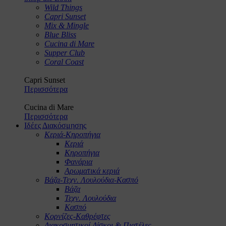
Wild Things
Capri Sunset
Mix & Mingle
Blue Bliss
Cucina di Mare
Supper Club
Coral Coast
Capri Sunset
Περισσότερα
Cucina di Mare
Περισσότερα
Ιδέες Διακόσμησης
Κεριά-Κηροπήγια
Κεριά
Κηροπήγια
Φανάρια
Αρωματικά κεριά
Βάζα-Τεχν. Λουλούδια-Κασπό
Βάζα
Τεχν. Λουλούδια
Κασπό
Κορνίζες-Καθρέφτες
Διακοσμητικοί Δίσκοι & Πιατέλες