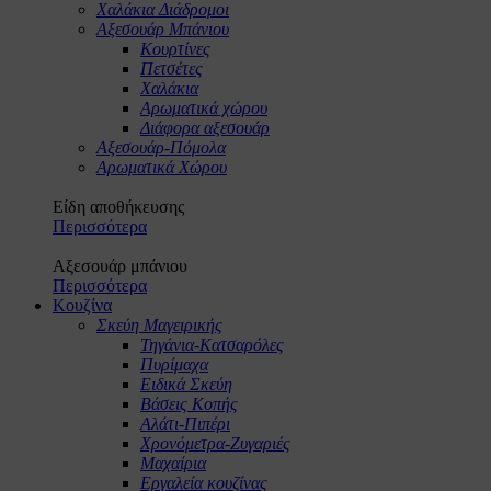
Χαλάκια Διάδρομοι
Αξεσουάρ Μπάνιου
Κουρτίνες
Πετσέτες
Χαλάκια
Αρωματικά χώρου
Διάφορα αξεσουάρ
Αξεσουάρ-Πόμολα
Αρωματικά Χώρου
Είδη αποθήκευσης
Περισσότερα
Αξεσουάρ μπάνιου
Περισσότερα
Κουζίνα
Σκεύη Μαγειρικής
Τηγάνια-Κατσαρόλες
Πυρίμαχα
Ειδικά Σκεύη
Βάσεις Κοπής
Αλάτι-Πιπέρι
Χρονόμετρα-Ζυγαριές
Μαχαίρια
Εργαλεία κουζίνας