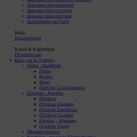
Λαμπάκια Διακοσμητικά
Διακοσμητικά επιτοίχια
Διάφορα Διακοσμητικά
Διακόσμηση για Party
Βάζα
Περισσότερα
Κεριά & Κηροπήγια
Περισσότερα
Ιδέες για το Τραπέζι
Πιάτα - σερβίτσια
Πιάτα
Κούπες
Μπολ
Πιατέλες Σερβιρίσματος
Ποτήρια - Κανάτες
Ποτήρια
Ποτήρια Κρασιού
Ποτήρια Σαμπάνιας
Ποτήρια Cocktail
Κανάτες - Καράφες
Ποτήρια Νερού
Μαχαιροπίρουνα