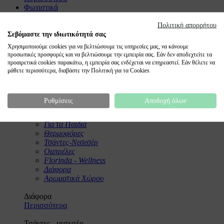
Φωτιστικά
Φωτιστικά
Επιδαπέδια
Πολιτική απορρήτου
Επιτραπέζια
Σεβόμαστε την ιδιωτικότητά σας
Διακοσμητικά
Χρησιμοποιούμε cookies για να βελτιώσουμε τις υπηρεσίες μας, να κάνουμε
Λαμπάκια
προσωπικές προσφορές και να βελτιώσουμε την εμπειρία σας. Εάν δεν αποδεχτείτε τα
προαιρετικά cookies παρακάτω, η εμπειρία σας ενδέχεται να επηρεαστεί. Εάν θέλετε να
Φωτιστικά οροφής
μάθετε περισσότερα, διαβάστε την Πολιτική για τα Cookies
Περισσότερα
Λαμπάκια
Ρυθμίσεις
Αποδοχή όλων
Περισσότερα
Accessories
Για τα Παιδιά
Θερμοφόρες
Τσάντες-Νεσεσέρ
Ομπρέλες
Florinda - Wellness
Διάφορα
Αρωματικά Χώρου
Διάφορα
Περισσότερα
Τσάντες - νεσεσέρ