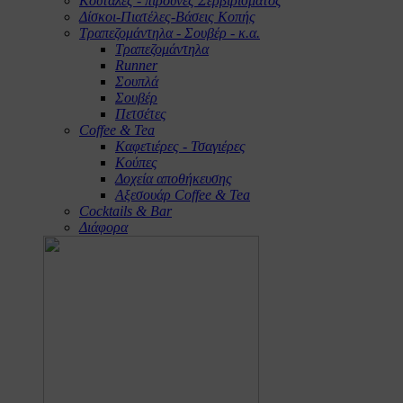
Κουτάλες - πιρούνες Σερβιρίσματος
Δίσκοι-Πιατέλες-Βάσεις Κοπής
Τραπεζομάντηλα - Σουβέρ - κ.α.
Τραπεζομάντηλα
Runner
Σουπλά
Σουβέρ
Πετσέτες
Coffee & Tea
Καφετιέρες - Τσαγιέρες
Κούπες
Δοχεία αποθήκευσης
Αξεσουάρ Coffee & Tea
Cocktails & Bar
Διάφορα