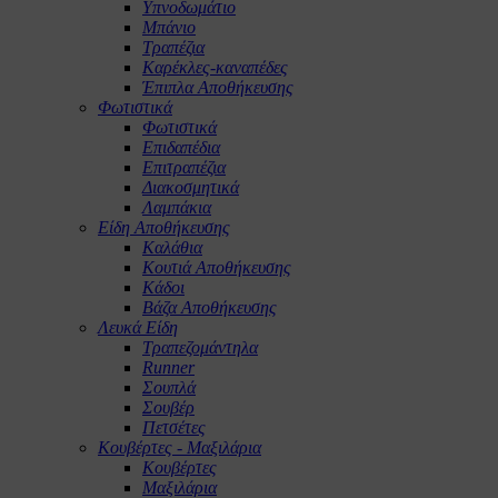
Υπνοδωμάτιο
Μπάνιο
Τραπέζια
Καρέκλες-καναπέδες
Έπιπλα Αποθήκευσης
Φωτιστικά
Φωτιστικά
Επιδαπέδια
Επιτραπέζια
Διακοσμητικά
Λαμπάκια
Είδη Αποθήκευσης
Καλάθια
Κουτιά Αποθήκευσης
Κάδοι
Βάζα Αποθήκευσης
Λευκά Είδη
Τραπεζομάντηλα
Runner
Σουπλά
Σουβέρ
Πετσέτες
Κουβέρτες - Μαξιλάρια
Κουβέρτες
Μαξιλάρια