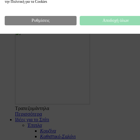
την Πολιτική για τα Cookies
Πιάτα
Ρυθμίσεις
Αποδοχή όλων
Περισσότερα
Τραπεζομάντηλα
Περισσότερα
Ιδέες για το Σπίτι
Έπιπλα
Κουζίνα
Καθιστικό-Σαλόνι