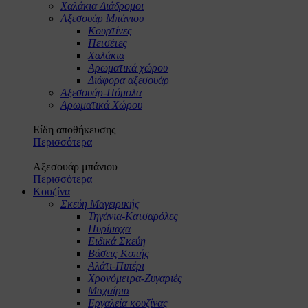
Χαλάκια Διάδρομοι
Αξεσουάρ Μπάνιου
Κουρτίνες
Πετσέτες
Χαλάκια
Αρωματικά χώρου
Διάφορα αξεσουάρ
Αξεσουάρ-Πόμολα
Αρωματικά Χώρου
Είδη αποθήκευσης
Περισσότερα
Αξεσουάρ μπάνιου
Περισσότερα
Κουζίνα
Σκεύη Μαγειρικής
Τηγάνια-Κατσαρόλες
Πυρίμαχα
Ειδικά Σκεύη
Βάσεις Κοπής
Αλάτι-Πιπέρι
Χρονόμετρα-Ζυγαριές
Μαχαίρια
Εργαλεία κουζίνας