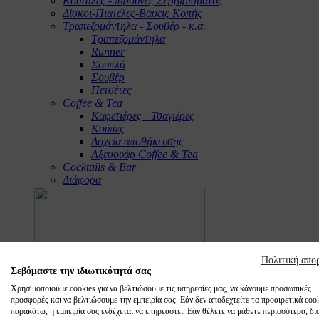
Κουτάλες - πιρούνες Σερβιρίσματος
Δίσκοι-Πιατέλες-Βάσεις Κοπής
Τραπεζομάντηλα - Σουβέρ - κ.α.
Τραπεζομάντηλα
Runner
Σουπλά
Σουβέρ
Πετσέτες
Coffee & Tea
Καφετιέρες - Τσαγιέρες
Κούπες
Δοχεία αποθήκευσης
Αξεσουάρ Coffee & Tea
Cocktails & Bar
Διάφορα
Πολιτική απο
Σεβόμαστε την ιδιωτικότητά σας
Χρησιμοποιούμε cookies για να βελτιώσουμε τις υπηρεσίες μας, να κάνουμε προσωπικές
προσφορές και να βελτιώσουμε την εμπειρία σας. Εάν δεν αποδεχτείτε τα προαιρετικά coo
παρακάτω, η εμπειρία σας ενδέχεται να επηρεαστεί. Εάν θέλετε να μάθετε περισσότερα, δι