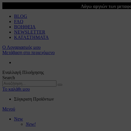
Λόγω αργιών των μεταφο
BLOG
FAQ
ΒΟΗΘΕΙΑ
NEWSLETTER
ΚΑΤΑΣΤΗΜΑΤΑ
Ο Λογαριασμός μου
Μετάβαση στο περιεχόμενο
Εναλλαγή Πλοήγησης
Search
Το καλάθι μου
Σύγκριση Προϊόντων
Μενού
New
New!