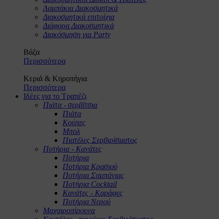
Λαμπάκια Διακοσμητικά
Διακοσμητικά επιτοίχια
Διάφορα Διακοσμητικά
Διακόσμηση για Party
Βάζα
Περισσότερα
Κεριά & Κηροπήγια
Περισσότερα
Ιδέες για το Τραπέζι
Πιάτα - σερβίτσια
Πιάτα
Κούπες
Μπολ
Πιατέλες Σερβιρίσματος
Ποτήρια - Κανάτες
Ποτήρια
Ποτήρια Κρασιού
Ποτήρια Σαμπάνιας
Ποτήρια Cocktail
Κανάτες - Καράφες
Ποτήρια Νερού
Μαχαιροπίρουνα