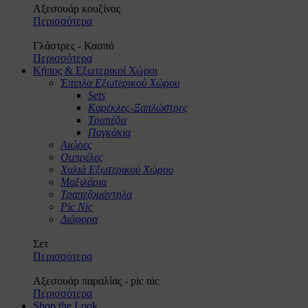
Αξεσουάρ κουζίνας
Περισσότερα
Γλάστρες - Κασπό
Περισσότερα
Κήπος & Εξωτερικοί Χώροι
Έπιπλα Εξωτερικού Χώρου
Sets
Καρέκλες-Ξαπλώστρες
Τραπέζια
Παγκάκια
Αιώρες
Ομπρέλες
Χαλιά Εξωτερικού Χώρου
Μαξιλάρια
Τραπεζομάντηλα
Pic Nic
Διάφορα
Σετ
Περισσότερα
Αξεσουάρ παραλίας - pic nic
Περισσότερα
Shop the Look