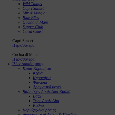
Wild Things
Capri Sunset
Mix & Mingle
Blue Bliss
Cucina di Mare
Supper Club
Coral Coast
Capri Sunset
Περισσότερα
Cucina di Mare
Περισσότερα
Ιδέες Διακόσμησης
Κεριά-Κηροπήγια
Κεριά
Κηροπήγια
Φανάρια
Αρωματικά κεριά
Βάζα-Τεχν. Λουλούδια-Κασπό
Βάζα
Τεχν. Λουλούδια
Κασπό
Κορνίζες-Καθρέφτες
Διακοσμητικοί Δίσκοι & Πιατέλες